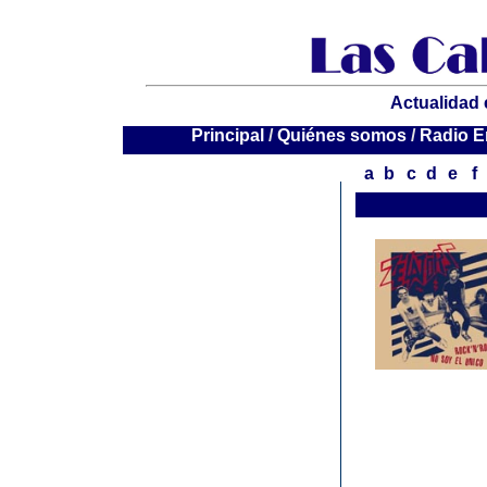
Actualidad 
P
rincipal
/
Quiénes somos
/
Radio E
a
b
c
d
e
f