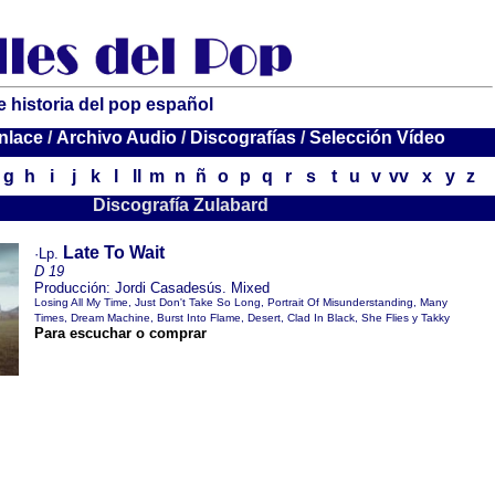
e historia del pop español
nlace
/
Archivo Audio
/
Discografías
/
Selección Vídeo
g
h
i
j
k
l
ll
m
n
ñ
o
p
q
r
s
t
u
v
vv
x
y
z
Discografía Zulabard
Late To Wait
·Lp.
D 19
Producción: Jordi Casadesús. Mixed
Losing All My Time, Just Don't Take So Long, Portrait Of Misunderstanding, Many
Times, Dream Machine, Burst Into Flame, Desert, Clad In Black, She Flies y Takky
Para escuchar o comprar