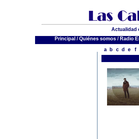
Actualidad 
P
rincipal
/
Quiénes somos
/
Radio E
a
b
c
d
e
f