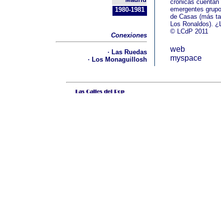
crónicas cuentan 
emergentes grupos
1980-1981
de Casas (más ta
Los Ronaldos). ¿L
© LCdP 2011
Conexiones
web
· Las Ruedas
myspace
·
Los Monaguillosh