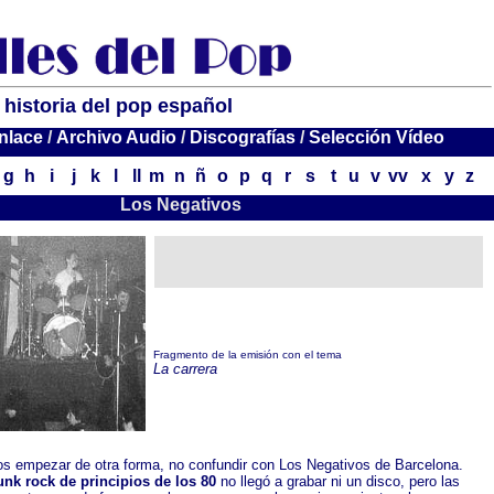
 historia del pop español
nlace
nlace
nlace
/
/
/
Archivo Audio
Archivo Audio
Archivo Audio
/
/
/
Discografías
Discografías
Discografías
/
/
/
Selección Vídeo
Selección Vídeo
Selección Vídeo
g
h
i
j
k
l
ll
m
n
ñ
o
p
q
r
s
t
u
v
vv
x
y
z
Los Negativos
Fragmento de la emisión con el tema
La carrera
 empezar de otra forma, no confundir con Los Negativos de Barcelona.
unk rock de principios de los 80
no llegó a grabar ni un disco, pero las