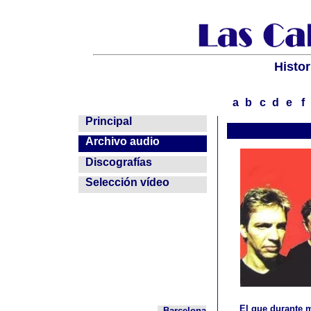
Histor
a
b
c
d
e
f
--
Principal
--
Archivo audio
--
Discografías
--
Selección vídeo
El que durante m
Barcelona