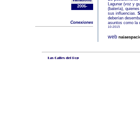
Lagunar (voz y gu
2006-
(batería), quiene
sus influencias.
S
deberían desembar
Conexiones
asuntos como la 
10-2015
web
naiaespaci