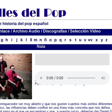
e historia del pop español
nlace
nlace
nlace
/
/
/
Archivo Audio
Archivo Audio
Archivo Audio
/
/
/
Discografías
Discografías
Discografías
/
/
/
Selección Vídeo
Selección Vídeo
Selección Vídeo
g
h
i
j
k
l
ll
m
n
ñ
o
p
q
r
s
t
u
v
vv
x
y
z
Naïa
Fragmento de la emisión con los temas
Polaroid, Capitán y No lo voy a lograr
nriquecedor ser muy abierto y que nos gusten cuantos más estilos diferente
o, las influencias deben confluir en una línea más concreta que nos defina.
l paso en el que se encuentran y que, a nuestro juicio, deberían dar Daniel G