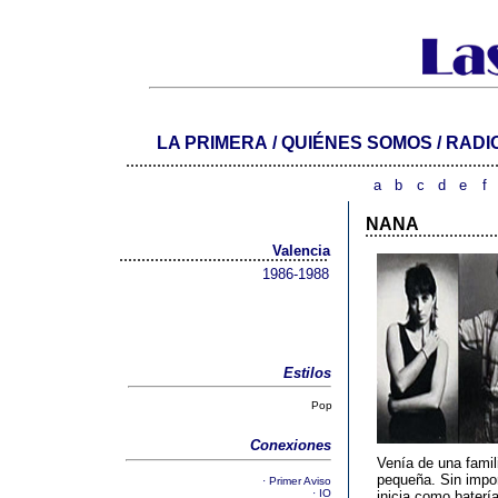
LA PRIMERA
/
QUIÉNES SOMOS
/
RADI
...................................................................................
a
b
c
d
e
f
NANA
..............................
Valencia
...............................................
1986-1988
Estilos
Pop
Conexiones
Venía de una famil
pequeña. Sin impor
·
Primer Aviso
· IO
inicia como baterí