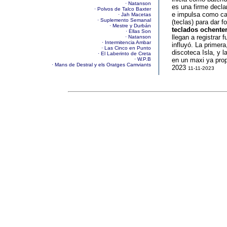
· Natanson
es una firme decla
· Polvos de Talco Baxter
e impulsa como cant
· Jah Macetas
· Suplemento Semanal
(teclas) para dar f
· Mestre y Durbán
teclados ochente
· Ellas Son
llegan a registrar
· Natanson
· Intermitencia Ambar
influyó. La primer
· Las Cinco en Punto
discoteca Isla, y l
· El Laberinto de Creta
· W.P.B
en un maxi ya prop
· Mans de Destral y els Oratges Camviants
2023
11-11-2023