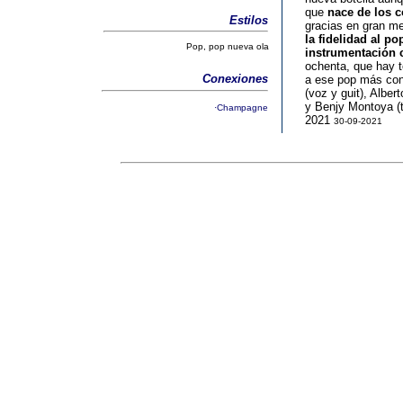
que
nace de los 
Estilos
gracias en gran me
la fidelidad al p
Pop, pop nueva ola
instrumentación c
ochenta, que hay t
Conexiones
a ese pop más con
(voz y guit), Alber
y Benjy Montoya (t
·Champagne
2021
30-09-2021