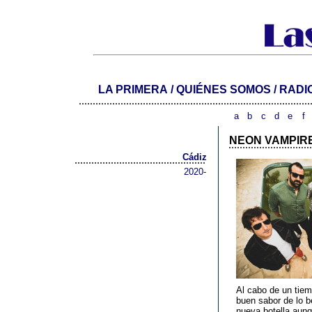
LA PRIMERA
/
QUIÉNES SOMOS
/
RADI
...................................................................................
a
b
c
d
e
f
NEON VAMPIR
..............................
Cádiz
...............................................
2020-
Al cabo de un tiem
buen sabor de lo b
nueva botella aunq