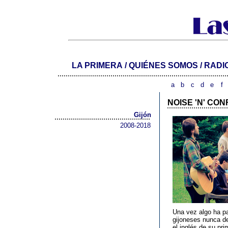
LA PRIMERA
/
QUIÉNES SOMOS
/
RADI
...................................................................................
a
b
c
d
e
f
NOISE 'N' CO
..............................
Gijón
...............................................
2008-2018
Una vez algo ha pa
gijoneses nunca de
el inglés de su pr