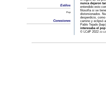
nunca dejaron ta
Estilos
entendido esto como
filosofía si se ti
Pop
distorsionados. Nue
desperdicio, como
Conexiones
camino y eclipsó a
Pablo Tejado (bajo
interesaba el pop
© LCdP 2022
22-12