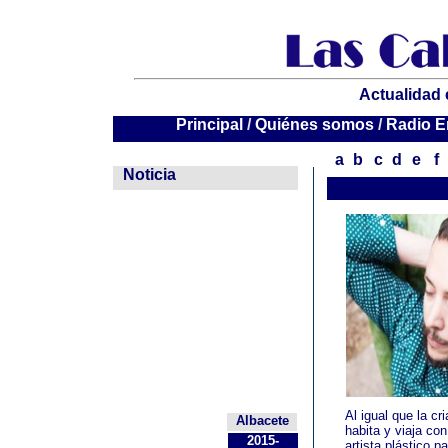
Actualidad 
P
P
P
rincipal
rincipal
rincipal
/
/
/
Quiénes somos
Quiénes somos
Quiénes somos
/
/
/
Radio E
Radio E
Radio E
a
b
c
d
e
f
--
Noticia
Al igual que la c
Albacete
habita y viaja co
2015-
artista plástico 