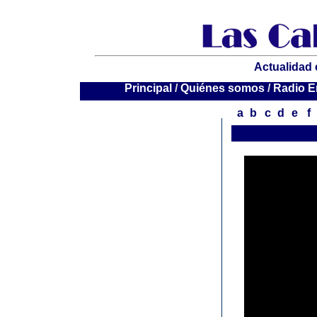
Actualidad 
P
rincipal
/
Quiénes somos
/
Radio E
a
b
c
d
e
f