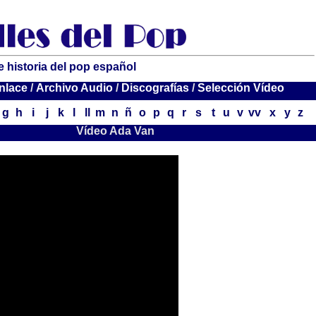
e historia del pop español
nlace
/
Archivo Audio
/
Discografías
/
Selección Vídeo
g
h
i
j
k
l
ll
m
n
ñ
o
p
q
r
s
t
u
v
vv
x
y
z
Vídeo Ada Van