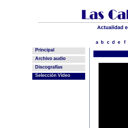
Actualidad e
a
b
c
d
e
f
--
Principal
--
Archivo audio
--
Discografías
--
Selección Vídeo