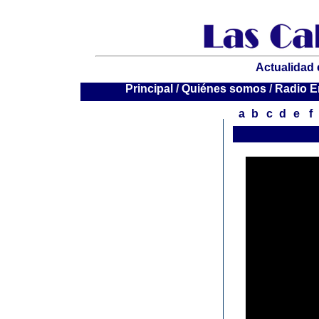
Actualidad 
P
rincipal
/
Quiénes somos
/
Radio E
a
b
c
d
e
f